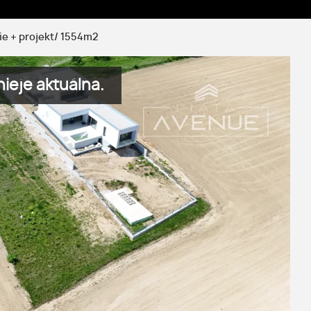
e + projekt/ 1554m2
ieje aktuálna.