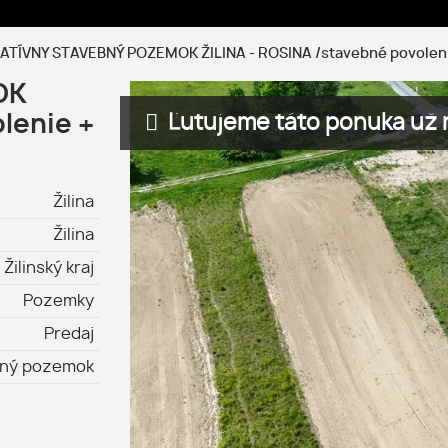
TÍVNY STAVEBNÝ POZEMOK ŽILINA - ROSINA /stavebné povoleni
OK
Ľutujeme táto ponuka už n
lenie +
Žilina
Žilina
Žilinský kraj
Pozemky
Predaj
bný pozemok