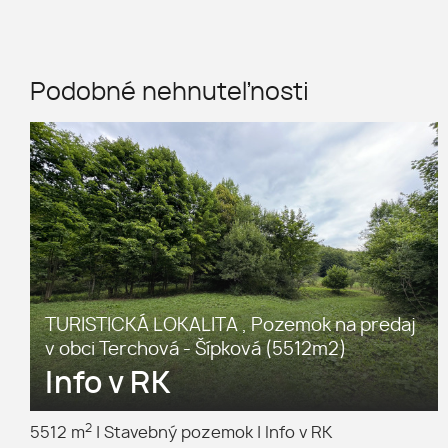
Podobné nehnuteľnosti
TURISTICKÁ LOKALITA , Pozemok na predaj
v obci Terchová - Šípková (5512m2)
Info v RK
2
5512 m
|
Stavebný pozemok
|
Info v RK