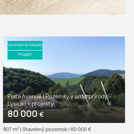
Výnimočná lokalita
Projekt
Piata Avenue | Pozemky v srdci prírody -
Lysica | + projekty
80 000
€
2
907 m
|
Stavebný pozemok
|
80 000 €