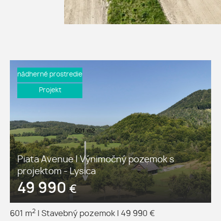
nádherné prostredie
Projekt
Piata Avenue | Výnimočný pozemok s
projektom - Lysica
49 990
€
2
601 m
|
Stavebný pozemok
|
49 990 €