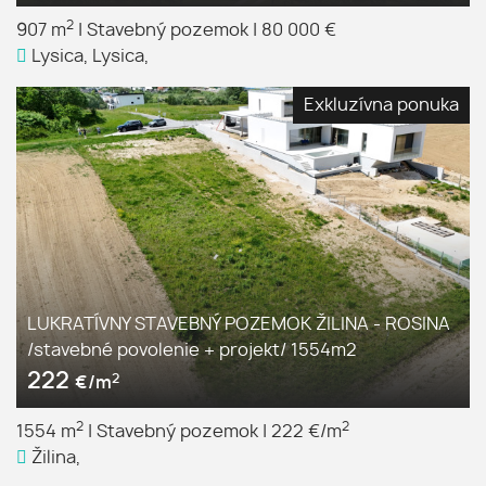
2
907 m
|
Stavebný pozemok
|
80 000 €
Lysica, Lysica,
Exkluzívna ponuka
LUKRATÍVNY STAVEBNÝ POZEMOK ŽILINA - ROSINA
/stavebné povolenie + projekt/ 1554m2
222
2
€/m
2
2
1554 m
|
Stavebný pozemok
|
222 €/m
Žilina,