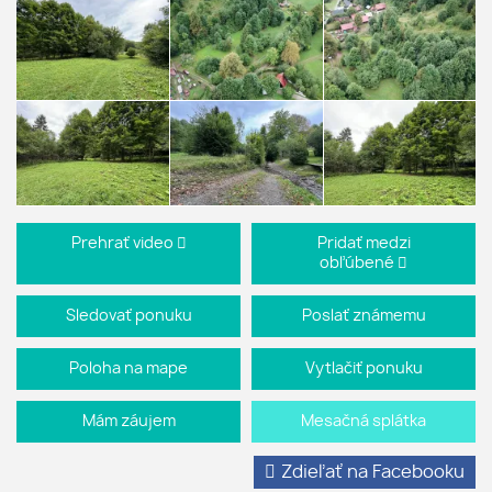
Prehrať video
Pridať medzi
obľúbené
Sledovať ponuku
Poslať známemu
Poloha na mape
Vytlačiť ponuku
Mám záujem
Mesačná splátka
Zdieľať na Facebooku