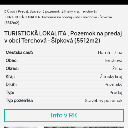
Úvod
/
Predaj, Stavebný pozemok, Žilinský kraj, Terchová
/
TURISTICKÁ LOKALITA , Pozemok na predaj v obci Terchová - Šípková
(5512m2)
TURISTICKÁ LOKALITA , Pozemok na predaj
v obci Terchová - Šípková (5512m2)
Mestská časť:
Horná Tižina
Obec:
Terchová
Okres:
Žilina
Kraj:
Žilinský kraj
Druh:
Pozemky
Typ:
Predaj
Typ pozemku:
Stavebný pozemok
Info v RK