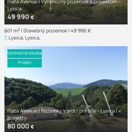
Piata Avenue | Výnimočný pozemok s projektom -
Lysica
49 990
€
2
601 m
|
Stavebný pozemok
|
49 990 €
Lysica, Lysica,
Výnimočná lokalita
Projekt
Piata Avenue | Pozemky v srdci prírody - Lysica | +
projekty
80 000
€