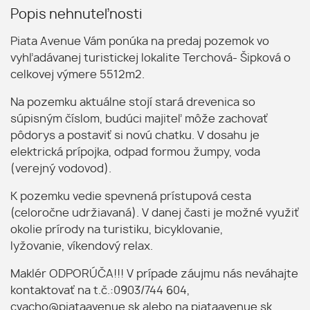
Popis nehnuteľnosti
Piata Avenue Vám ponúka na predaj pozemok vo
vyhľadávanej turistickej lokalite Terchová- Šipková o
celkovej výmere 5512m2.
Na pozemku aktuálne stojí stará drevenica so
súpisným číslom, budúci majiteľ môže zachovať
pôdorys a postaviť si novú chatku. V dosahu je
elektrická prípojka, odpad formou žumpy, voda
(verejný vodovod).
K pozemku vedie spevnená prístupová cesta
(celoročne udržiavaná). V danej časti je možné využiť
okolie prírody na turistiku, bicyklovanie,
lyžovanie, víkendový relax.
Maklér ODPORÚČA!!! V prípade záujmu nás neváhajte
kontaktovať na t.č.:0903/744 604,
cvacho@piataavenue.sk alebo na piataavenue.sk