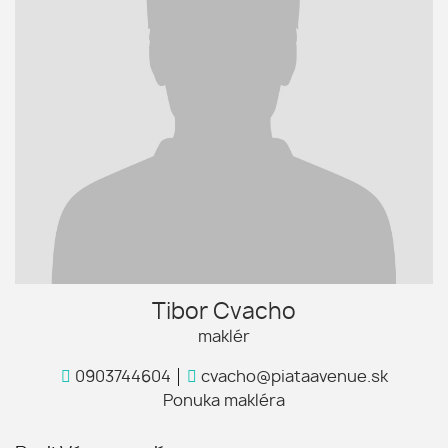
Tibor Cvacho
maklér
0903744604
cvacho@piataavenue.sk
Ponuka makléra