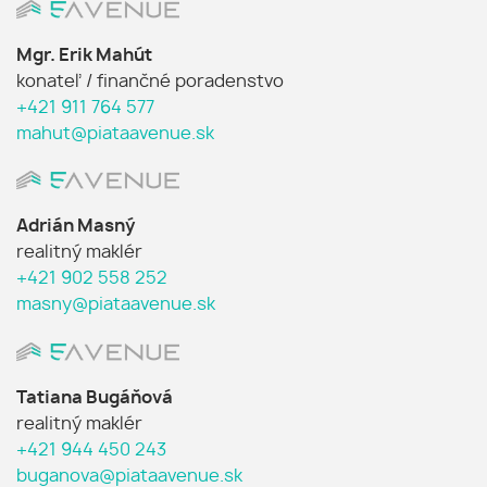
Mgr. Erik Mahút
konateľ / finančné poradenstvo
+421 911 764 577
mahut@piataavenue.sk
Adrián Masný
realitný maklér
+421 902 558 252
masny@piataavenue.sk
Tatiana Bugáňová
realitný maklér
+421 944 450 243
buganova@piataavenue.sk