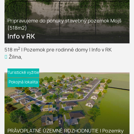
Pripravujeme do ponuky stavebný pozemok Mojš
(518m2)
Info v RK
2
518 m
|
Pozemok pre rodinné domy
|
Info v RK
Žilina,
Turistické vyžitie
Pokojná lokalita
PRÁVOPLATNÉ ÚZEMNÉ ROZHODNUTIE | Pozemky