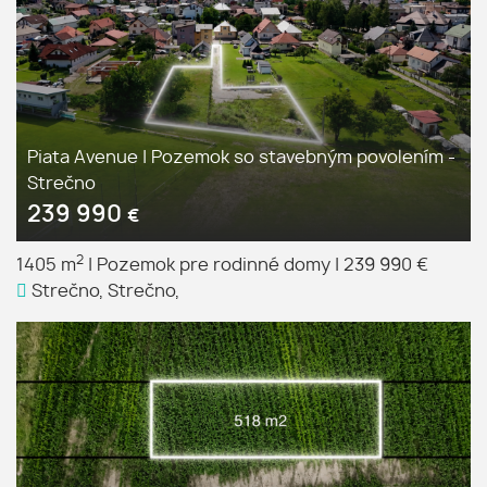
Piata Avenue | Pozemok so stavebným povolením -
Strečno
239 990
€
2
1405 m
|
Pozemok pre rodinné domy
|
239 990 €
Strečno, Strečno,