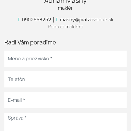
Adrián Masný
maklér
0902558252
masny@piataavenue.sk
Ponuka makléra
Radi Vám poradíme