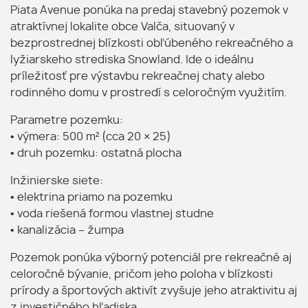
Piata Avenue ponúka na predaj stavebný pozemok v
atraktívnej lokalite obce Valča, situovaný v
bezprostrednej blízkosti obľúbeného rekreačného a
lyžiarskeho strediska Snowland. Ide o ideálnu
príležitosť pre výstavbu rekreačnej chaty alebo
rodinného domu v prostredí s celoročným využitím.
Parametre pozemku:
• výmera: 500 m² (cca 20 × 25)
• druh pozemku: ostatná plocha
Inžinierske siete:
• elektrina priamo na pozemku
• voda riešená formou vlastnej studne
• kanalizácia – žumpa
Pozemok ponúka výborný potenciál pre rekreačné aj
celoročné bývanie, pričom jeho poloha v blízkosti
prírody a športových aktivít zvyšuje jeho atraktivitu aj
z investičného hľadiska.