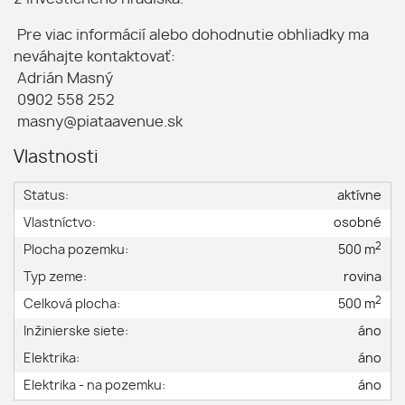
Pre viac informácií alebo dohodnutie obhliadky ma
neváhajte kontaktovať:
Adrián Masný
0902 558 252
masny@piataavenue.sk
Vlastnosti
Status:
aktívne
Vlastníctvo:
osobné
2
Plocha pozemku:
500 m
Typ zeme:
rovina
2
Celková plocha:
500 m
Inžinierske siete:
áno
Elektrika:
áno
Elektrika - na pozemku:
áno