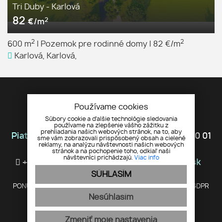
Tri Duby - Karlová
82
2
€/m
2
2
600 m
|
Pozemok pre rodinné domy
|
82 €/m
Karlová, Karlová,
Používame cookies
Súbory cookie a ďalšie technológie sledovania
používame na zlepšenie vášho zážitku z
prehliadania našich webových stránok, na to, aby
Piata Avenue s.r.o.
Tomáša Ružičku 23, 010 01
sme vám zobrazovali prispôsobený obsah a cielené
reklamy, na analýzu návštevnosti našich webových
Žilina
stránok a na pochopenie toho, odkiaľ naši
návštevníci prichádzajú.
Viac info
+421 910 324 604
info@piataavenue.sk
SÚHLASÍM
PONUKA
O NÁS
VLOŽTE PONUKU/DOPYT
KONTAKT
GDPR
Nesúhlasím
COOKIES
Zmeniť moje nastavenia